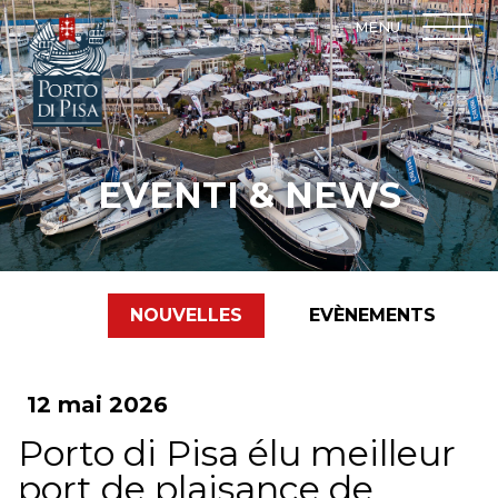
MENU
EVENTI & NEWS
LE PORT
MARINA
TARIFES
NOUVELLES
EVÈNEMENTS
RÈGLEMENTS
PRIVACY AREA
SERVICES
12 mai 2026
SERVICES PORTUAIRES
ACCUEIL
Porto di Pisa élu meilleur
port de plaisance de