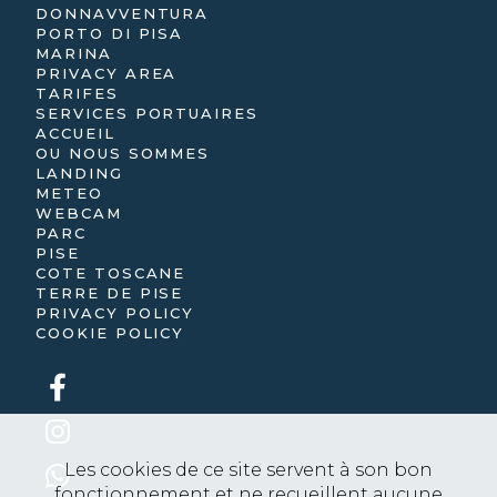
DONNAVVENTURA
PORTO DI PISA
MARINA
PRIVACY AREA
TARIFES
SERVICES PORTUAIRES
ACCUEIL
OU NOUS SOMMES
LANDING
METEO
WEBCAM
PARC
PISE
COTE TOSCANE
TERRE DE PISE
PRIVACY POLICY
COOKIE POLICY
Les cookies de ce site servent à son bon
fonctionnement et ne recueillent aucune