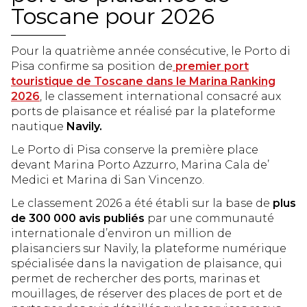
UTILITAIRE
Toscane pour 2026
OU NOUS SOMMES
LANDING
Pour la quatrième année consécutive, le Porto di
METEO
WEBCAM
Pisa confirme sa position de
premier port
touristique de Toscane dans le Marina Ranking
TERRITOIRE
202
6
, le classement international consacré aux
ports de plaisance et réalisé par la plateforme
nautique
Navily.
PARC
PISE
Le Porto di Pisa conserve la première place
COTE TOSCANE
TERRE DE PISE
devant Marina Porto Azzurro, Marina Cala de’
Medici et Marina di San Vincenzo.
VIVE LA MARINE
Le classement 2026 a été établi sur la base de
plus
de 300 000 avis publiés
par une communauté
EVÈNEMENTS
NOUVELLES
internationale d’environ un million de
plaisanciers sur Navily, la plateforme numérique
GALLERY
YACHT CLUB
spécialisée dans la navigation de plaisance, qui
permet de rechercher des ports, marinas et
mouillages, de réserver des places de port et de